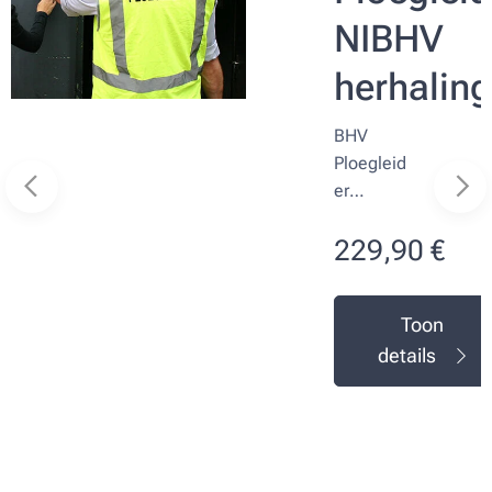
NIBHV
herhaling
BHV
Ploegleid
er
Herhaling
229,90
€
Leeuwar
den |
Snel &
Toon
Praktijkge
details
richt Wil
jij
leidingge
ven in
noodsitu