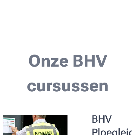
Onze BHV
cursussen
BHV
ider
Ploegleid