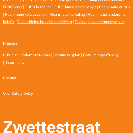
manager
EHBO basis
|
EHBO herhaling
|
EHBO kinderen en baby's
|
Reanimatie cursus
s, team­
|
Reanimatie volwassenen
|
Reanimatie herhaling
|
Reanimatie kinderen en
leiders en
baby's
|
Cursus kleine brandblusmiddelen
|
Cursus preventiemedewerker
BHV'ers
die een
stap
Diensten
hoger
willen.
BHV plan
|
Calamiteitenplan
|
Ontruimingsplan
|
Ontruimingsoefening
Wat leer
|
Incompany
je? Taken
en
Contact
verantwo
ordelijkhe
Over Safety Today
den van
een BHV-
ploegleid
er
Zwettestraat
Communi