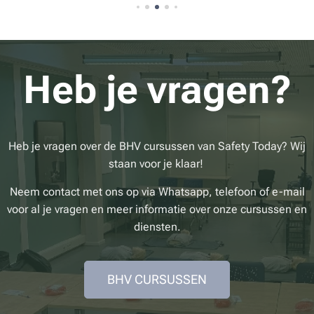
aties
binnen
jouw
organisat
ie? Met
Heb je vragen?
de BHV-
Ploegleid
er NIBHV
bij Safety
Heb je vragen over de BHV cursussen van Safety Today? Wij
Today in
staan voor je klaar!
Leeuwar
Neem contact met ons op via Whatsapp, telefoon of e-mail
den leer
voor al je vragen en meer informatie over onze cursussen en
je alles
diensten.
over
leiding­
nemen
BHV CURSUSSEN
bij
incidente