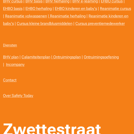
BHV cursus
|
BHV basis
|
BHV herhaling
|
BHV e-learning
|
EHBO cursus
|
EHBO basis
|
EHBO herhaling
|
EHBO kinderen en baby's
|
Reanimatie cursus
|
Reanimatie volwassenen
|
Reanimatie herhaling
|
Reanimatie kinderen en
baby's
|
Cursus kleine brandblusmiddelen
|
Cursus preventiemedewerker
Diensten
BHV plan
|
Calamiteitenplan
|
Ontruimingsplan
|
Ontruimingsoefening
|
Incompany
Contact
Over Safety Today
Zwettestraat