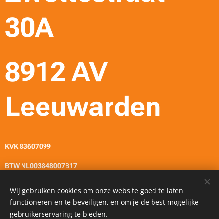
30A
8912 AV
Leeuwarden
KVK 83607099
BTW NL003848007B17
Wij gebruiken cookies om onze website goed te laten
functioneren en te beveiligen, en om je de best mogelijke
© Created by
Fijnlijner.nl
Cookies
gebruikerservaring te bieden.