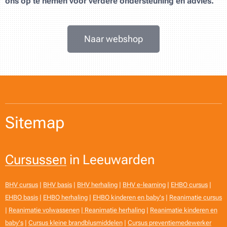
ons op te nemen voor verdere ondersteuning en advies.
Naar webshop
Sitemap
Cursussen
in Leeuwarden
BHV cursus
|
BHV basis
|
BHV herhaling
|
BHV e-learning
|
EHBO cursus
|
EHBO basis
|
EHBO herhaling
|
EHBO kinderen en baby's
|
Reanimatie cursus
|
Reanimatie volwassenen
|
Reanimatie herhaling
|
Reanimatie kinderen en
baby's
|
Cursus kleine brandblusmiddelen
|
Cursus preventiemedewerker