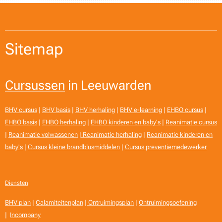
Sitemap
Cursussen
in Leeuwarden
BHV cursus
|
BHV basis
|
BHV herhaling
|
BHV e-learning
|
EHBO cursus
|
EHBO basis
|
EHBO herhaling
|
EHBO kinderen en baby's
|
Reanimatie cursus
|
Reanimatie volwassenen
|
Reanimatie herhaling
|
Reanimatie kinderen en
baby's
|
Cursus kleine brandblusmiddelen
|
Cursus preventiemedewerker
Diensten
BHV plan
|
Calamiteitenplan
|
Ontruimingsplan
|
Ontruimingsoefening
|
Incompany