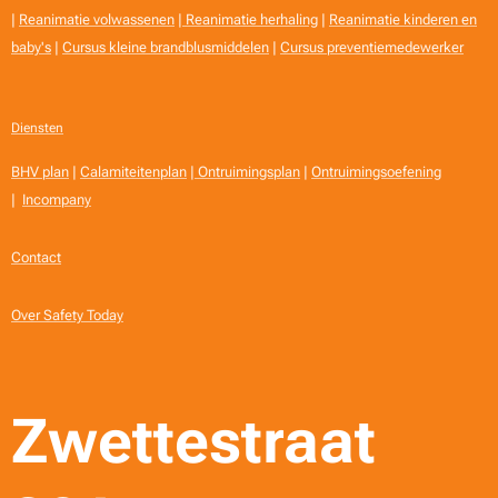
|
Reanimatie volwassenen
|
Reanimatie herhaling
|
Reanimatie kinderen en
baby's
|
Cursus kleine brandblusmiddelen
|
Cursus preventiemedewerker
Diensten
BHV plan
|
Calamiteitenplan
|
Ontruimingsplan
|
Ontruimingsoefening
|
Incompany
Contact
Over Safety Today
Zwettestraat