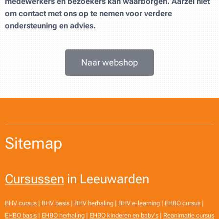
medewerkers en bezoekers kan waarborgen. Aarzel niet
om contact met ons op te nemen voor verdere
ondersteuning en advies.
Naar webshop
Sitemap
Cursussen
in Leeuwarden
BHV cursus
|
BHV basis
|
BHV herhaling
|
BHV e-learning
|
EHBO cursus
|
EHBO basis
|
EHBO herhaling
|
EHBO kinderen en baby's
|
Reanimatie cursus