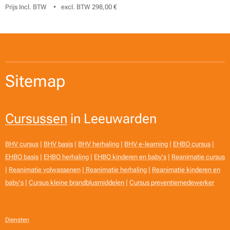
Prijs Incl. BTW
excl. BTW 298,00 €
Sitemap
Cursussen
in Leeuwarden
BHV cursus
|
BHV basis
|
BHV herhaling
|
BHV e-learning
|
EHBO cursus
|
EHBO basis
|
EHBO herhaling
|
EHBO kinderen en baby's
|
Reanimatie cursus
|
Reanimatie volwassenen
|
Reanimatie herhaling
|
Reanimatie kinderen en
baby's
|
Cursus kleine brandblusmiddelen
|
Cursus preventiemedewerker
Diensten