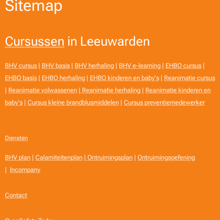
Sitemap
Cursussen
in Leeuwarden
BHV cursus
|
BHV basis
|
BHV herhaling
|
BHV e-learning
|
EHBO cursus
|
EHBO basis
|
EHBO herhaling
|
EHBO kinderen en baby's
|
Reanimatie cursus
|
Reanimatie volwassenen
|
Reanimatie herhaling
|
Reanimatie kinderen en
baby's
|
Cursus kleine brandblusmiddelen
|
Cursus preventiemedewerker
Diensten
BHV plan
|
Calamiteitenplan
|
Ontruimingsplan
|
Ontruimingsoefening
|
Incompany
Contact