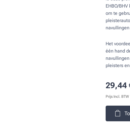
EHBO/BHV ko
om te gebru
pleisteraut
navullingen
Het voordee
één hand de
navullingen 
pleisters e
29,44
Prijs Incl. BTW
To