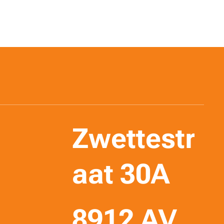
Zwettestr
aat 30A
8912 AV