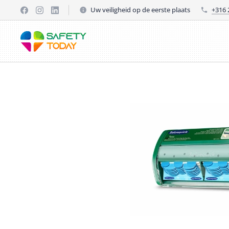
Uw veiligheid op de eerste plaats
+316 