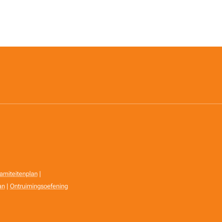
amiteitenplan
|
an
|
Ontruimingsoefening