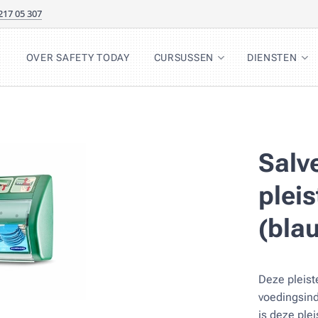
217 05 307
OVER SAFETY TODAY
CURSUSSEN
DIENSTEN
Salv
plei
(bla
Deze pleist
voedingsind
is deze ple