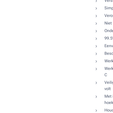
Vers
Simp
Vero
Niet
Onde
99.5
Eenv
Besc
Werk
Werk
C
Veil
volt
Met 
hoek
Houd