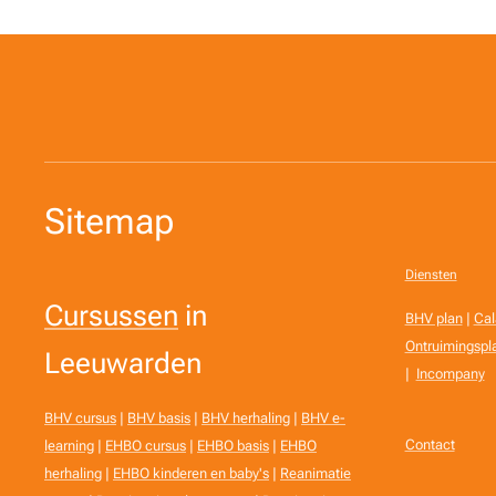
Sitemap
Diensten
Cursussen
in
BHV plan
|
Cal
Ontruimingspl
Leeuwarden
|
Incompany
BHV cursus
|
BHV basis
|
BHV herhaling
|
BHV e-
Contact
learning
|
EHBO cursus
|
EHBO basis
|
EHBO
herhaling
|
EHBO kinderen en baby's
|
Reanimatie