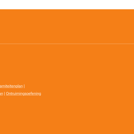
amiteitenplan
|
an
|
Ontruimingsoefening