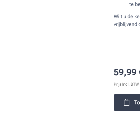
te b
Wilt u de k
vrijblijvend
59,99
Prijs Incl. BTW
To