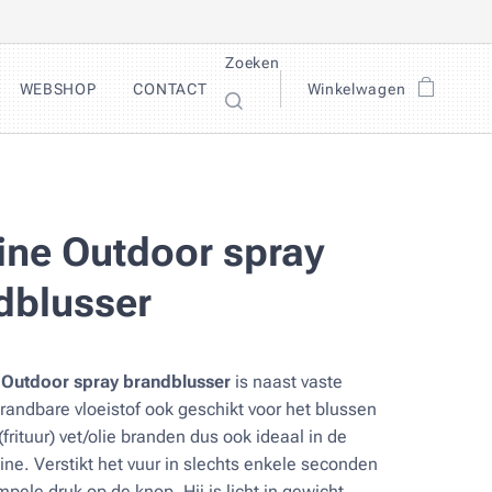
Zoeken
WEBSHOP
CONTACT
Winkelwagen
line Outdoor spray
dblusser
 Outdoor spray brandblusser
is naast vaste
brandbare vloeistof ook geschikt voor het blussen
 (frituur) vet/olie branden dus ook ideaal in de
tine. Verstikt het vuur in slechts enkele seconden
pele druk op de knop. Hij is licht in gewicht,