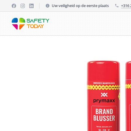
Uw veiligheid op de eerste plaats
+316 