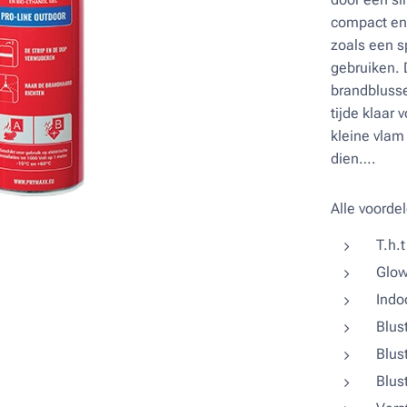
compact en 
zoals een s
gebruiken. 
brandblusser
tijde klaar
kleine vlam
dien….
Alle voordel
T.h.
Glow
Indoo
Blust
Blust
Blus