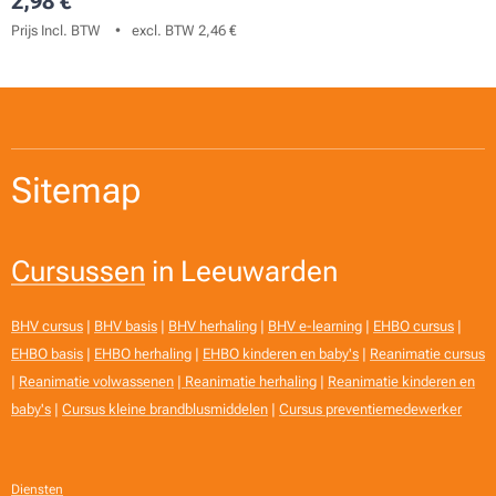
2,98
€
Prijs Incl. BTW
excl. BTW 2,46 €
Sitemap
Cursussen
in Leeuwarden
BHV cursus
|
BHV basis
|
BHV herhaling
|
BHV e-learning
|
EHBO cursus
|
EHBO basis
|
EHBO herhaling
|
EHBO kinderen en baby's
|
Reanimatie cursus
|
Reanimatie volwassenen
|
Reanimatie herhaling
|
Reanimatie kinderen en
baby's
|
Cursus kleine brandblusmiddelen
|
Cursus preventiemedewerker
Diensten