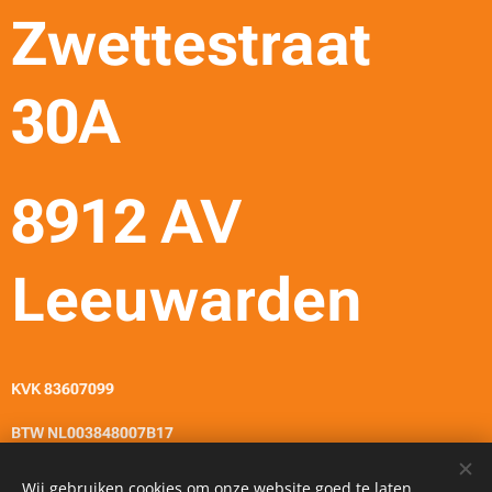
Zwettestraat
30A
8912 AV
Leeuwarden
KVK 83607099
BTW NL003848007B17
Wij gebruiken cookies om onze website goed te laten