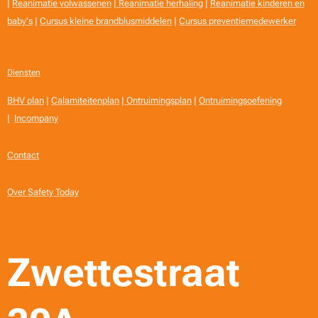
|
Reanimatie volwassenen
|
Reanimatie herhaling
|
Reanimatie kinderen en
baby's
|
Cursus kleine brandblusmiddelen
|
Cursus preventiemedewerker
Diensten
BHV plan
|
Calamiteitenplan
|
Ontruimingsplan
|
Ontruimingsoefening
|
Incompany
Contact
Over Safety Today
Zwettestraat