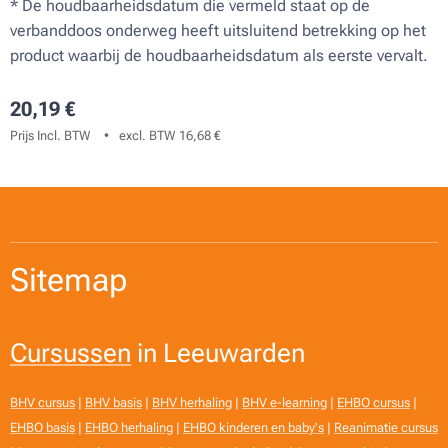
* De houdbaarheidsdatum die vermeld staat op de
verbanddoos onderweg heeft uitsluitend betrekking op het
product waarbij de houdbaarheidsdatum als eerste vervalt.
20,19
€
Prijs Incl. BTW
excl. BTW 16,68 €
Sitemap
Cursussen
in Leeuwarden
BHV cursus
|
BHV basis
|
BHV herhaling
|
BHV e-learning
|
EHBO cursus
|
EHBO basis
|
EHBO herhaling
|
EHBO kinderen en baby's
|
Reanimatie cursus