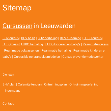
Sitemap
Cursussen
in Leeuwarden
BHV cursus
|
BHV basis
|
BHV herhaling
|
BHV e-learning
|
EHBO cursus
|
EHBO basis
|
EHBO herhaling
|
EHBO kinderen en baby's
|
Reanimatie cursus
|
Reanimatie volwassenen
|
Reanimatie herhaling
|
Reanimatie kinderen en
baby's
|
Cursus kleine brandblusmiddelen
|
Cursus preventiemedewerker
Diensten
BHV plan
|
Calamiteitenplan
|
Ontruimingsplan
|
Ontruimingsoefening
|
Incompany
Contact