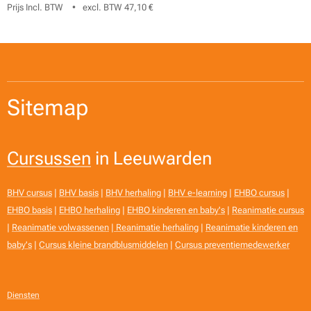
Prijs Incl. BTW
excl. BTW 47,10 €
Sitemap
Cursussen
in Leeuwarden
BHV cursus
|
BHV basis
|
BHV herhaling
|
BHV e-learning
|
EHBO cursus
|
EHBO basis
|
EHBO herhaling
|
EHBO kinderen en baby's
|
Reanimatie cursus
|
Reanimatie volwassenen
|
Reanimatie herhaling
|
Reanimatie kinderen en
baby's
|
Cursus kleine brandblusmiddelen
|
Cursus preventiemedewerker
Diensten