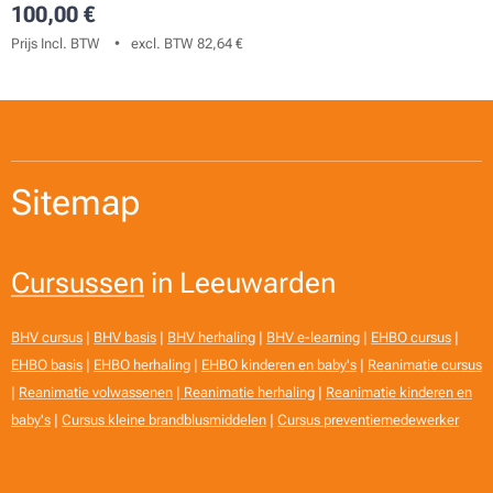
100,00
€
Prijs Incl. BTW
excl. BTW 82,64 €
Sitemap
Cursussen
in Leeuwarden
BHV cursus
|
BHV basis
|
BHV herhaling
|
BHV e-learning
|
EHBO cursus
|
EHBO basis
|
EHBO herhaling
|
EHBO kinderen en baby's
|
Reanimatie cursus
|
Reanimatie volwassenen
|
Reanimatie herhaling
|
Reanimatie kinderen en
baby's
|
Cursus kleine brandblusmiddelen
|
Cursus preventiemedewerker