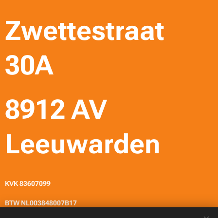
Zwettestraat
30A
8912 AV
Leeuwarden
KVK 83607099
BTW NL003848007B17