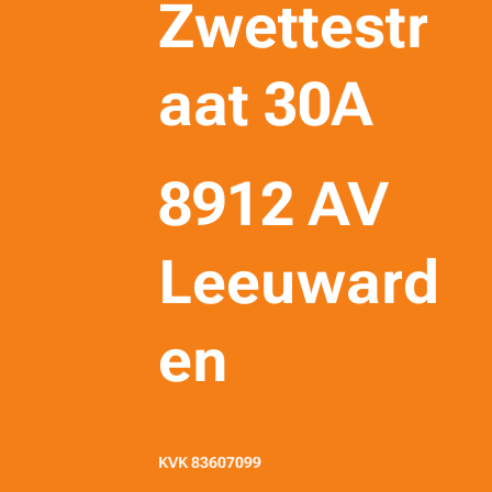
Zwettestr
aat 30A
8912 AV
Leeuward
en
KVK 83607099