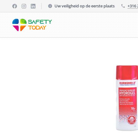
Uw veiligheid op de eerste plaats
+316 