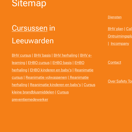
Sitemap
Diensten
Cursussen
in
BHV plan
|
Cal
Ontruimingspl
Leeuwarden
|
Incompany
BHV cursus
|
BHV basis
|
BHV herhaling
|
BHV e-
Contact
learning
|
EHBO cursus
|
EHBO basis
|
EHBO
herhaling
|
EHBO kinderen en baby's
|
Reanimatie
cursus
|
Reanimatie volwassenen
|
Reanimatie
Over Safety T
herhaling
|
Reanimatie kinderen en baby's
|
Cursus
kleine brandblusmiddelen
|
Cursus
preventiemedewerker