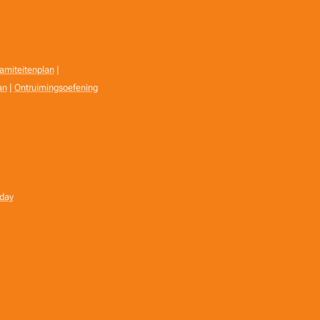
amiteitenplan
|
an
|
Ontruimingsoefening
oday