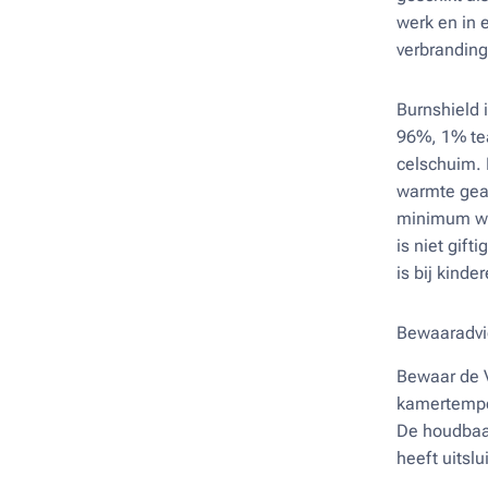
werk en in e
verbrandin
Burnshield 
96%, 1% tea
celschuim. 
warmte gea
minimum wor
is niet gift
is bij kinde
Bewaaradvi
Bewaar de 
kamertempe
De houdbaa
heeft uitslu