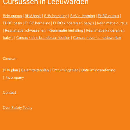
Cursussen
in Leeuwarden
BHV cursus
|
BHV basis
|
BHV herhaling
|
BHV e-learning
|
EHBO cursus
|
EHBO basis
|
EHBO herhaling
|
EHBO kinderen en baby's
|
Reanimatie cursus
|
Reanimatie volwassenen
|
Reanimatie herhaling
|
Reanimatie kinderen en
baby's
|
Cursus kleine brandblusmiddelen
|
Cursus preventiemedewerker
Diensten
BHV plan
|
Calamiteitenplan
|
Ontruimingsplan
|
Ontruimingsoefening
|
Incompany
Contact
Over Safety Today