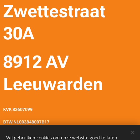
Zwettestraat
30A
8912 AV
Leeuwarden
KVK 83607099
BTW NL003848007B17
Wij gebruiken cookies om onze website goed te laten